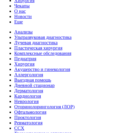
Хирургия
Чекапы
О нас
Новости
Еще
Анализы
Ультразвуковая диагностика
Лучевая диагностика
Пластическая хирургия
Комплексные обследования
Педиатрия
Хирургия
Акушерство и гинекология
Аллергология
Выездная помощь
Дневной стационар
Дерматология
Кардиология
Неврология
Оторинолорингология (ЛОР)
Офтальмология
Проктология
Ревматология
ССХ