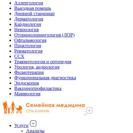
Аллергология
Выездная помощь
Дневной стационар
Дерматология
Кардиология
Неврология
Оторинолорингология (ЛОР)
Офтальмология
Проктология
Ревматология
ССХ
Травмотология и ортопедия
Урология, андрология
Физиотерапия
Функциональная диагностика
Эндоскопия
Вакцинопрофилактика
Маммология
Услуги
Анализы