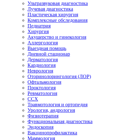
Ультразвуковая диагностика
Лучевая диагностика
Пластическая хирургия
Комплексные обследования
Педиатрия
Хирургия
Акушерство и гинекология
Аллергология
Выездная помощь
Дневной стационар
Дерматология
Кардиология
Неврология
Оторинолорингология (ЛОР)
Офтальмология
Проктология
Ревматология
ССХ
Травмотология и ортопедия
Урология, андрология
Физиотерапия
Функциональная диагностика
Эндоскопия
Вакцинопрофилактика
Маммология