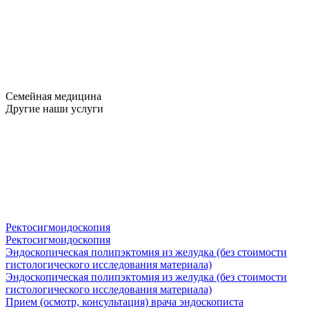
Семейная медицина
Другие наши услуги
Ректосигмоидоскопия
Ректосигмоидоскопия
Эндоскопическая полипэктомия из желудка (без стоимости
гистологического исследования материала)
Эндоскопическая полипэктомия из желудка (без стоимости
гистологического исследования материала)
Прием (осмотр, консультация) врача эндоскописта