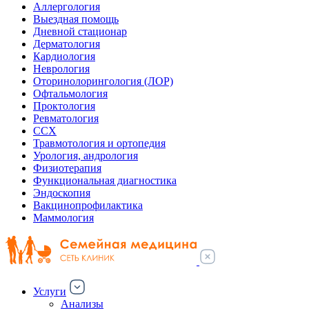
Аллергология
Выездная помощь
Дневной стационар
Дерматология
Кардиология
Неврология
Оторинолорингология (ЛОР)
Офтальмология
Проктология
Ревматология
ССХ
Травмотология и ортопедия
Урология, андрология
Физиотерапия
Функциональная диагностика
Эндоскопия
Вакцинопрофилактика
Маммология
Услуги
Анализы