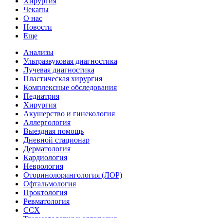
Хирургия
Чекапы
О нас
Новости
Еще
Анализы
Ультразвуковая диагностика
Лучевая диагностика
Пластическая хирургия
Комплексные обследования
Педиатрия
Хирургия
Акушерство и гинекология
Аллергология
Выездная помощь
Дневной стационар
Дерматология
Кардиология
Неврология
Оторинолорингология (ЛОР)
Офтальмология
Проктология
Ревматология
ССХ