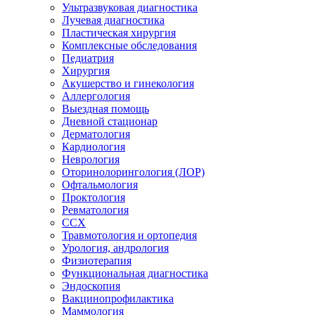
Ультразвуковая диагностика
Лучевая диагностика
Пластическая хирургия
Комплексные обследования
Педиатрия
Хирургия
Акушерство и гинекология
Аллергология
Выездная помощь
Дневной стационар
Дерматология
Кардиология
Неврология
Оторинолорингология (ЛОР)
Офтальмология
Проктология
Ревматология
ССХ
Травмотология и ортопедия
Урология, андрология
Физиотерапия
Функциональная диагностика
Эндоскопия
Вакцинопрофилактика
Маммология