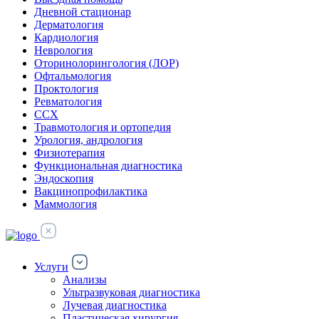
Дневной стационар
Дерматология
Кардиология
Неврология
Оторинолорингология (ЛОР)
Офтальмология
Проктология
Ревматология
ССХ
Травмотология и ортопедия
Урология, андрология
Физиотерапия
Функциональная диагностика
Эндоскопия
Вакцинопрофилактика
Маммология
Услуги
Анализы
Ультразвуковая диагностика
Лучевая диагностика
Пластическая хирургия