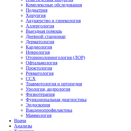
Комплексные обследования
Педиатрия
Хирургия
Акушерство и гинекология
Аллергология
Выездная помощь
Дневной стационар
Дерматология
Кардиология
Неврология
Оторинолорингология (ЛОР)
Офтальмология
Проктология
Ревматология
ССХ
Травмотология и ортопедия
Урология, андрология
Физиотерапия
Функциональная диагностика
Эндоскопия
Вакцинопрофилактика
Маммология
Врачи
Анализы