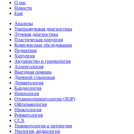
О нас
Новости
Еще
Анализы
Ультразвуковая диагностика
Лучевая диагностика
Пластическая хирургия
Комплексные обследования
Педиатрия
Хирургия
Акушерство и гинекология
Аллергология
Выездная помощь
Дневной стационар
Дерматология
Кардиология
Неврология
Оторинолорингология (ЛОР)
Офтальмология
Проктология
Ревматология
ССХ
Травмотология и ортопедия
Урология, андрология