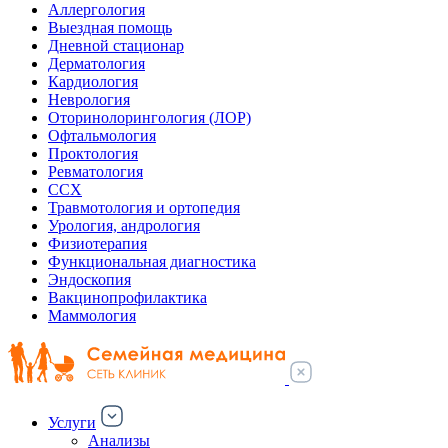
Аллергология
Выездная помощь
Дневной стационар
Дерматология
Кардиология
Неврология
Оторинолорингология (ЛОР)
Офтальмология
Проктология
Ревматология
ССХ
Травмотология и ортопедия
Урология, андрология
Физиотерапия
Функциональная диагностика
Эндоскопия
Вакцинопрофилактика
Маммология
Услуги
Анализы