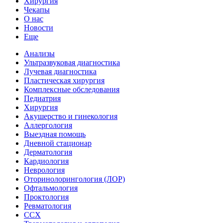
Хирургия
Чекапы
О нас
Новости
Еще
Анализы
Ультразвуковая диагностика
Лучевая диагностика
Пластическая хирургия
Комплексные обследования
Педиатрия
Хирургия
Акушерство и гинекология
Аллергология
Выездная помощь
Дневной стационар
Дерматология
Кардиология
Неврология
Оторинолорингология (ЛОР)
Офтальмология
Проктология
Ревматология
ССХ