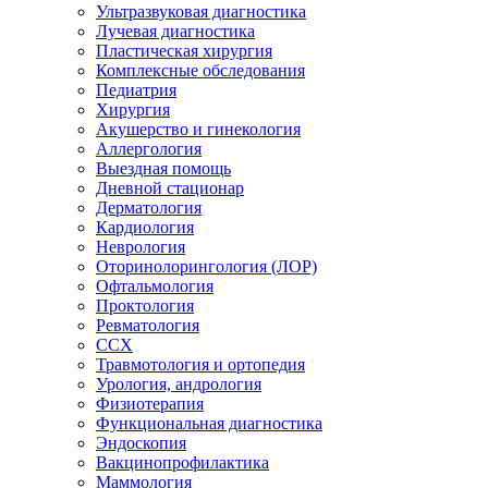
Ультразвуковая диагностика
Лучевая диагностика
Пластическая хирургия
Комплексные обследования
Педиатрия
Хирургия
Акушерство и гинекология
Аллергология
Выездная помощь
Дневной стационар
Дерматология
Кардиология
Неврология
Оторинолорингология (ЛОР)
Офтальмология
Проктология
Ревматология
ССХ
Травмотология и ортопедия
Урология, андрология
Физиотерапия
Функциональная диагностика
Эндоскопия
Вакцинопрофилактика
Маммология