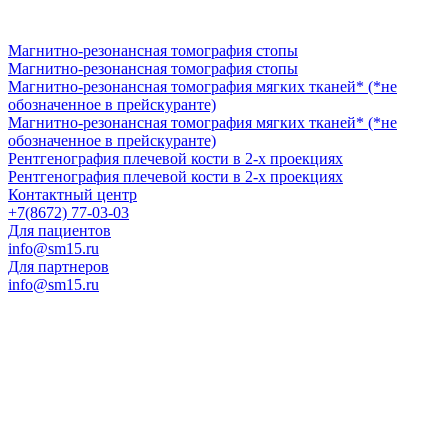
Магнитно-резонансная томография стопы
Магнитно-резонансная томография стопы
Магнитно-резонансная томография мягких тканей* (*не
обозначенное в прейскуранте)
Магнитно-резонансная томография мягких тканей* (*не
обозначенное в прейскуранте)
Рентгенография плечевой кости в 2-х проекциях
Рентгенография плечевой кости в 2-х проекциях
Контактный центр
+7(8672) 77-03-03
Для пациентов
info@sm15.ru
Для партнеров
info@sm15.ru