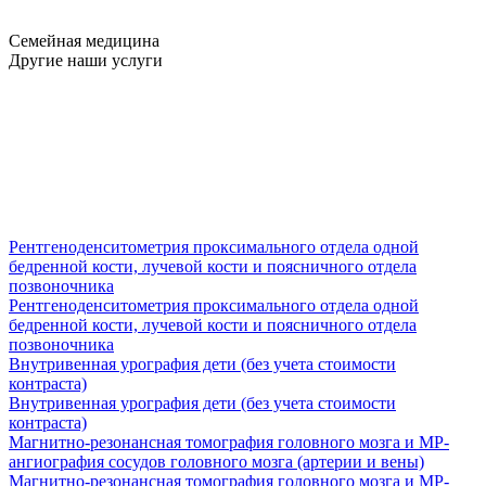
Семейная медицина
Другие наши услуги
Рентгеноденситометрия проксимального отдела одной
бедренной кости, лучевой кости и поясничного отдела
позвоночника
Рентгеноденситометрия проксимального отдела одной
бедренной кости, лучевой кости и поясничного отдела
позвоночника
Внутривенная урография дети (без учета стоимости
контраста)
Внутривенная урография дети (без учета стоимости
контраста)
Магнитно-резонансная томография головного мозга и МР-
ангиография сосудов головного мозга (артерии и вены)
Магнитно-резонансная томография головного мозга и МР-