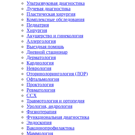
Ультразвуковая диагностика
Лучевая диагностика
Пластическая хирургия
Комплексные обследования
Педиатрия
Хирургия
Акушерство и гинекология
Аллергология
Выездная помощь
Дневной стационар
Дерматология
Кардиология
Неврология
Оторинолорингология (ЛОР)
Офтальмология
Проктология
Ревматология
ССХ
Травмотология и ортопедия
Урология, андрология
Физиотерапия
Функциональная диагностика
Эндоскопия
Вакцинопрофилактика
Маммология