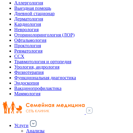
Аллергология
Выездная помощь
Дневной стационар
Дерматология
Кардиология
Неврология
Оторинолорингология (ЛОР)
Офтальмология
Проктология
Ревматология
ССХ
Травмотология и ортопедия
Урология, андрология
Физиотерапия
Функциональная диагностика
Эндоскопия
Вакцинопрофилактика
Маммология
Услуги
Анализы