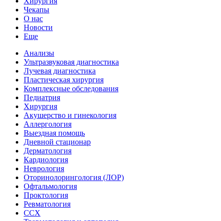
Хирургия
Чекапы
О нас
Новости
Еще
Анализы
Ультразвуковая диагностика
Лучевая диагностика
Пластическая хирургия
Комплексные обследования
Педиатрия
Хирургия
Акушерство и гинекология
Аллергология
Выездная помощь
Дневной стационар
Дерматология
Кардиология
Неврология
Оторинолорингология (ЛОР)
Офтальмология
Проктология
Ревматология
ССХ