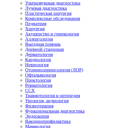
Ультразвуковая диагностика
Лучевая диагностика
Пластическая хирургия
Комплексные обследования
Педиатрия
Хирургия
Акушерство и гинекология
Аллергология
Выездная помощь
Дневной стационар
Дерматология
Кардиология
Неврология
Оторинолорингология (ЛОР)
Офтальмология
Проктология
Ревматология
ССХ
Травмотология и ортопедия
Урология, андрология
Физиотерапия
Функциональная диагностика
Эндоскопия
Вакцинопрофилактика
Маммология