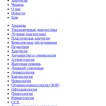
Хирургия
Чекапы
О нас
Новости
Еще
Анализы
Ультразвуковая диагностика
Лучевая диагностика
Пластическая хирургия
Комплексные обследования
Педиатрия
Хирургия
Акушерство и гинекология
Аллергология
Выездная помощь
Дневной стационар
Дерматология
Кардиология
Неврология
Оторинолорингология (ЛОР)
Офтальмология
Проктология
Ревматология
ССХ