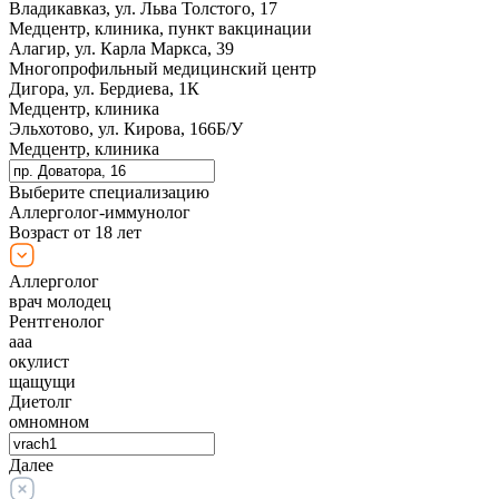
Владикавказ, ул. Льва Толстого, 17
Медцентр, клиника, пункт вакцинации
Алагир, ул. Карла Маркса, 39
Многопрофильный медицинский центр
Дигора, ул. Бердиева, 1К
Медцентр, клиника
Эльхотово, ул. Кирова, 166Б/У
Медцентр, клиника
Выберите специализацию
Аллерголог-иммунолог
Возраст от 18 лет
Аллерголог
врач молодец
Рентгенолог
ааа
окулист
щащущи
Диетолг
омномном
Далее