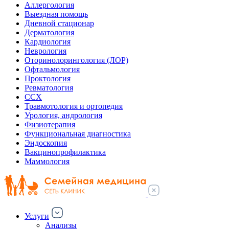
Аллергология
Выездная помощь
Дневной стационар
Дерматология
Кардиология
Неврология
Оторинолорингология (ЛОР)
Офтальмология
Проктология
Ревматология
ССХ
Травмотология и ортопедия
Урология, андрология
Физиотерапия
Функциональная диагностика
Эндоскопия
Вакцинопрофилактика
Маммология
Услуги
Анализы