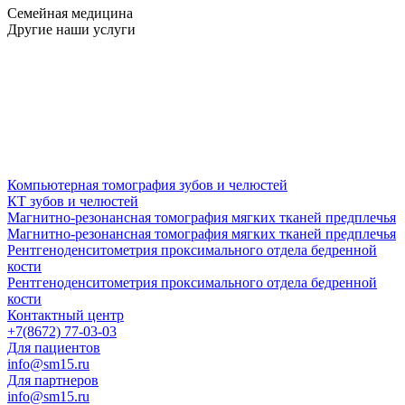
Семейная медицина
Другие наши услуги
Компьютерная томография зубов и челюстей
КТ зубов и челюстей
Магнитно-резонансная томография мягких тканей предплечья
Магнитно-резонансная томография мягких тканей предплечья
Рентгеноденситометрия проксимального отдела бедренной
кости
Рентгеноденситометрия проксимального отдела бедренной
кости
Контактный центр
+7(8672) 77-03-03
Для пациентов
info@sm15.ru
Для партнеров
info@sm15.ru