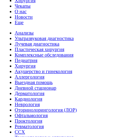
Хирургия
Чекапы
О нас
Новости
Еще
Анализы
Ультразвуковая диагностика
Лучевая диагностика
Пластическая хирургия
Комплексные обследования
Педиатрия
Хирургия
Акушерство и гинекология
Аллергология
Выездная помощь
Дневной стационар
Дерматология
Кардиология
Неврология
Оторинолорингология (ЛОР)
Офтальмология
Проктология
Ревматология
ССХ