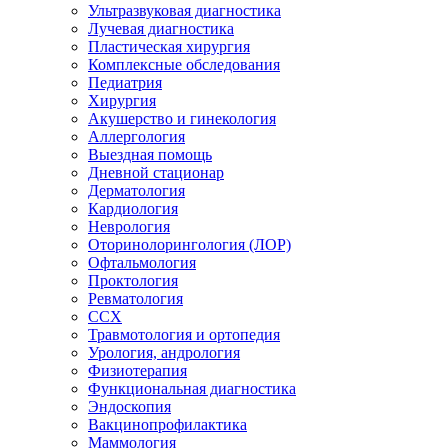
Ультразвуковая диагностика
Лучевая диагностика
Пластическая хирургия
Комплексные обследования
Педиатрия
Хирургия
Акушерство и гинекология
Аллергология
Выездная помощь
Дневной стационар
Дерматология
Кардиология
Неврология
Оторинолорингология (ЛОР)
Офтальмология
Проктология
Ревматология
ССХ
Травмотология и ортопедия
Урология, андрология
Физиотерапия
Функциональная диагностика
Эндоскопия
Вакцинопрофилактика
Маммология