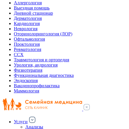
Аллергология
Выездная помощь
Дневной стационар
Дерматология
Кардиология
Неврология
Оторинолорингология (ЛОР)
Офтальмология
Проктология
Ревматология
ССХ
Травмотология и ортопедия
Урология, андрология
Физиотерапия
Функциональная диагностика
Эндоскопия
Вакцинопрофилактика
Маммология
Услуги
Анализы