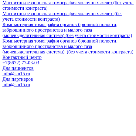
Магнитно-резонансная томография молочных желез (без учета
стоимости контраста)
Магнитно-резонансная томография молочных желез (без
учета стоимости контраста)
Компьютерная томография органов брюшной полости,
забрюшинного пространства и малого таза
(мочевыделительная система) (без учета стоимости контраста)
Компьютерная томография органов брюшной полости,
забрюшинного пространства и малого таза
(мочевыделительная система) (без учета стоимости контраста)
Контактный центр
+7(8672) 77-03-03
Для пациентов
info@sm15.ru
Для партнеров
info@sm15.ru