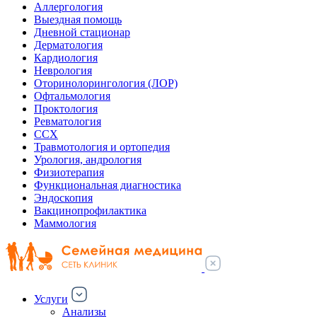
Аллергология
Выездная помощь
Дневной стационар
Дерматология
Кардиология
Неврология
Оторинолорингология (ЛОР)
Офтальмология
Проктология
Ревматология
ССХ
Травмотология и ортопедия
Урология, андрология
Физиотерапия
Функциональная диагностика
Эндоскопия
Вакцинопрофилактика
Маммология
Услуги
Анализы