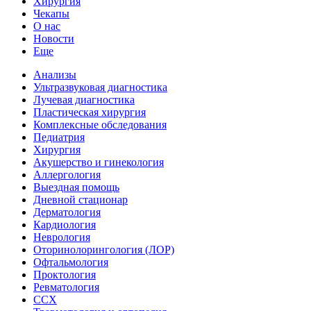
Хирургия
Чекапы
О нас
Новости
Еще
Анализы
Ультразвуковая диагностика
Лучевая диагностика
Пластическая хирургия
Комплексные обследования
Педиатрия
Хирургия
Акушерство и гинекология
Аллергология
Выездная помощь
Дневной стационар
Дерматология
Кардиология
Неврология
Оторинолорингология (ЛОР)
Офтальмология
Проктология
Ревматология
ССХ