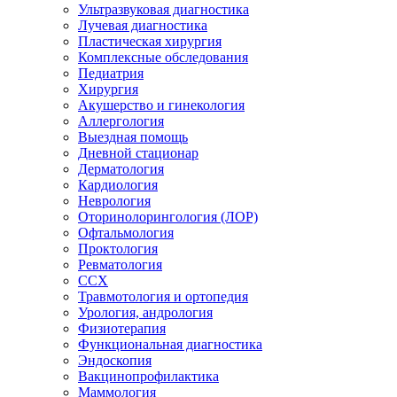
Ультразвуковая диагностика
Лучевая диагностика
Пластическая хирургия
Комплексные обследования
Педиатрия
Хирургия
Акушерство и гинекология
Аллергология
Выездная помощь
Дневной стационар
Дерматология
Кардиология
Неврология
Оторинолорингология (ЛОР)
Офтальмология
Проктология
Ревматология
ССХ
Травмотология и ортопедия
Урология, андрология
Физиотерапия
Функциональная диагностика
Эндоскопия
Вакцинопрофилактика
Маммология