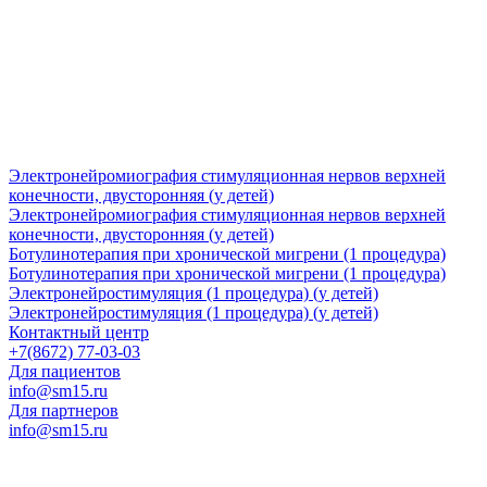
Электронейромиография стимуляционная нервов верхней
конечности, двусторонняя (у детей)
Электронейромиография стимуляционная нервов верхней
конечности, двусторонняя (у детей)
Ботулинотерапия при хронической мигрени (1 процедура)
Ботулинотерапия при хронической мигрени (1 процедура)
Электронейростимуляция (1 процедура) (у детей)
Электронейростимуляция (1 процедура) (у детей)
Контактный центр
+7(8672) 77-03-03
Для пациентов
info@sm15.ru
Для партнеров
info@sm15.ru