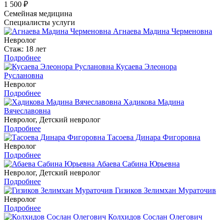
1 500 ₽
Семейная медицина
Специалисты услуги
Агнаева Мадина Черменовна
Невролог
Стаж: 18 лет
Подробнее
Кусаева Элеонора
Руслановна
Невролог
Подробнее
Хадикова Мадина
Вячеславовна
Невролог, Детский невролог
Подробнее
Тасоева Динара Фигоровна
Невролог
Подробнее
Абаева Сабина Юрьевна
Невролог, Детский невролог
Подробнее
Гизиков Зелимхан Мураточив
Невролог
Подробнее
Колхидов Сослан Олегович