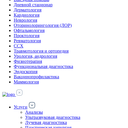
Дневной стационар
Дерматология
Кардиология
Неврология
Оторинолорингология (ЛОР)
Офтальмология
Проктология
Ревматология
ССХ
Травмотология и ортопедия
Урология, андрология
Физиотерапия
Функциональная диагностика
Эндоскопия
Вакцинопрофилактика
Маммология
Услуги
Анализы
Ультразвуковая диагностика
Лучевая диагностика
Пластическая хирургия