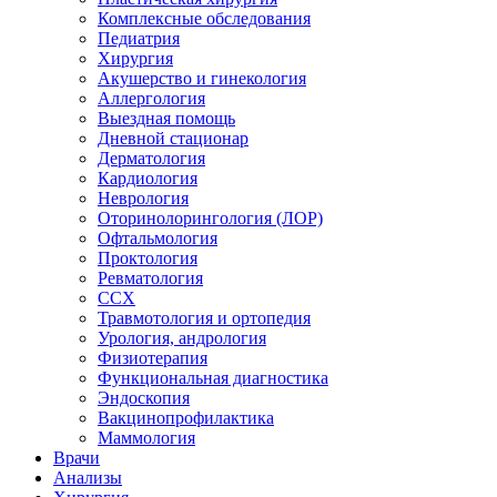
Комплексные обследования
Педиатрия
Хирургия
Акушерство и гинекология
Аллергология
Выездная помощь
Дневной стационар
Дерматология
Кардиология
Неврология
Оторинолорингология (ЛОР)
Офтальмология
Проктология
Ревматология
ССХ
Травмотология и ортопедия
Урология, андрология
Физиотерапия
Функциональная диагностика
Эндоскопия
Вакцинопрофилактика
Маммология
Врачи
Анализы