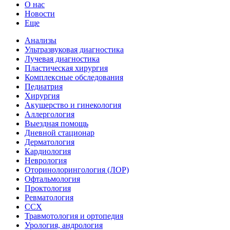
О нас
Новости
Еще
Анализы
Ультразвуковая диагностика
Лучевая диагностика
Пластическая хирургия
Комплексные обследования
Педиатрия
Хирургия
Акушерство и гинекология
Аллергология
Выездная помощь
Дневной стационар
Дерматология
Кардиология
Неврология
Оторинолорингология (ЛОР)
Офтальмология
Проктология
Ревматология
ССХ
Травмотология и ортопедия
Урология, андрология