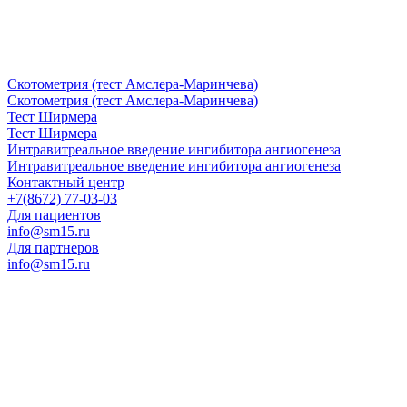
Скотометрия (тест Амслера-Маринчева)
Скотометрия (тест Амслера-Маринчева)
Тест Ширмера
Тест Ширмера
Интравитреальное введение ингибитора ангиогенеза
Интравитреальное введение ингибитора ангиогенеза
Контактный центр
+7(8672) 77-03-03
Для пациентов
info@sm15.ru
Для партнеров
info@sm15.ru