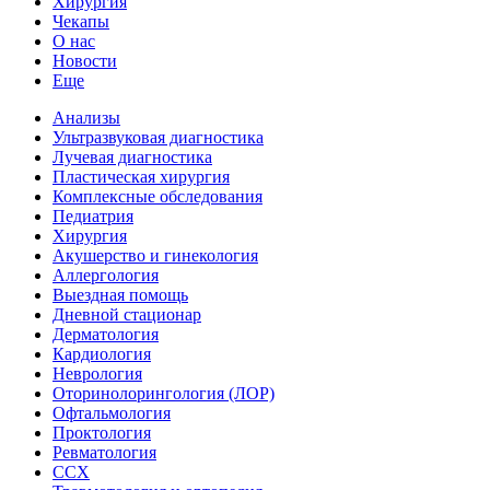
Хирургия
Чекапы
О нас
Новости
Еще
Анализы
Ультразвуковая диагностика
Лучевая диагностика
Пластическая хирургия
Комплексные обследования
Педиатрия
Хирургия
Акушерство и гинекология
Аллергология
Выездная помощь
Дневной стационар
Дерматология
Кардиология
Неврология
Оторинолорингология (ЛОР)
Офтальмология
Проктология
Ревматология
ССХ