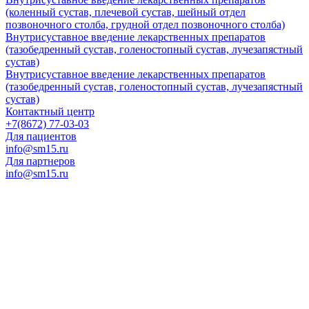
(коленный сустав, плечевой сустав, шейный отдел
позвоночного столба, грудной отдел позвоночного столба)
Внутрисуставное введение лекарственных препаратов
(тазобедренный сустав, голеностопный сустав, лучезапястный
сустав)
Внутрисуставное введение лекарственных препаратов
(тазобедренный сустав, голеностопный сустав, лучезапястный
сустав)
Контактный центр
+7(8672) 77-03-03
Для пациентов
info@sm15.ru
Для партнеров
info@sm15.ru