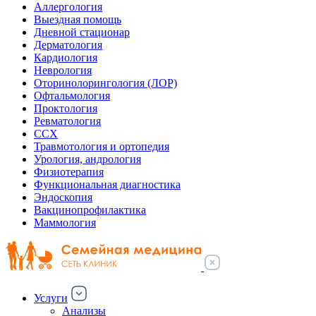
Аллергология
Выездная помощь
Дневной стационар
Дерматология
Кардиология
Неврология
Оторинолорингология (ЛОР)
Офтальмология
Проктология
Ревматология
ССХ
Травмотология и ортопедия
Урология, андрология
Физиотерапия
Функциональная диагностика
Эндоскопия
Вакцинопрофилактика
Маммология
Услуги
Анализы