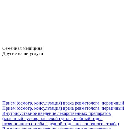
Семейная медицина
Другие наши услуги
Прием (осмотр, консультация) врача ревматолога, первичный
Прием (осмотр, консультация) врача ревматолога, первичный
Внутрисуставное введение лекарственных препаратов
(коленный сустав, плечевой сустав, шейный отдел
позвоночного столба, грудной отдел позвоночного столба)
Внутрисуставное введение лекарственных препаратов