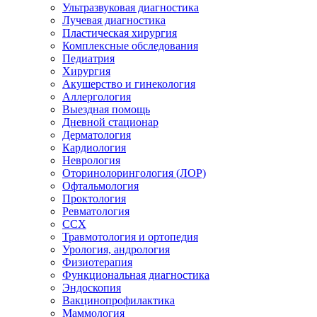
Ультразвуковая диагностика
Лучевая диагностика
Пластическая хирургия
Комплексные обследования
Педиатрия
Хирургия
Акушерство и гинекология
Аллергология
Выездная помощь
Дневной стационар
Дерматология
Кардиология
Неврология
Оторинолорингология (ЛОР)
Офтальмология
Проктология
Ревматология
ССХ
Травмотология и ортопедия
Урология, андрология
Физиотерапия
Функциональная диагностика
Эндоскопия
Вакцинопрофилактика
Маммология