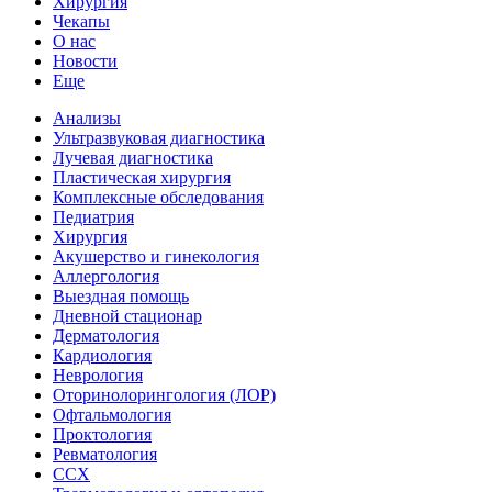
Хирургия
Чекапы
О нас
Новости
Еще
Анализы
Ультразвуковая диагностика
Лучевая диагностика
Пластическая хирургия
Комплексные обследования
Педиатрия
Хирургия
Акушерство и гинекология
Аллергология
Выездная помощь
Дневной стационар
Дерматология
Кардиология
Неврология
Оторинолорингология (ЛОР)
Офтальмология
Проктология
Ревматология
ССХ