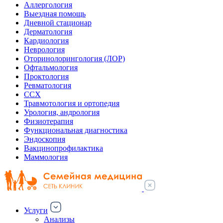
Аллергология
Выездная помощь
Дневной стационар
Дерматология
Кардиология
Неврология
Оторинолорингология (ЛОР)
Офтальмология
Проктология
Ревматология
ССХ
Травмотология и ортопедия
Урология, андрология
Физиотерапия
Функциональная диагностика
Эндоскопия
Вакцинопрофилактика
Маммология
Услуги
Анализы