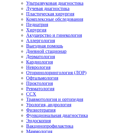
Ультразвуковая диагностика
Лучевая диагностика
Пластическая хирургия
Комплексные обследования
Педиатрия
Хирургия
Акушерство и гинекология
Аллергология
Выездная помощь
Дневной стационар
Дерматология
Кардиология
Неврология
Оторинолорингология (ЛОР)
Офтальмология
Проктология
Ревматология
ССХ
Травмотология и ортопедия
Урология, андрология
Физиотерапия
Функциональная диагностика
Эндоскопия
Вакцинопрофилактика
Маммология