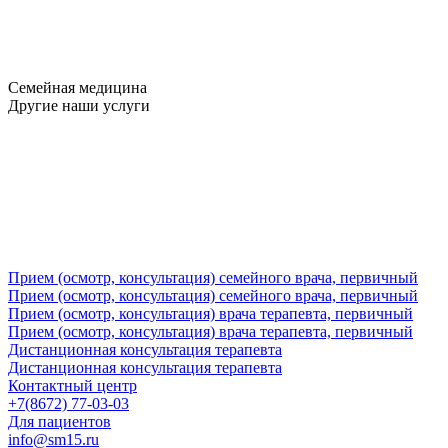
Семейная медицина
Другие наши услуги
Прием (осмотр, консультация) семейного врача, первичный
Прием (осмотр, консультация) семейного врача, первичный
Прием (осмотр, консультация) врача терапевта, первичный
Прием (осмотр, консультация) врача терапевта, первичный
Дистанционная консультация терапевта
Дистанционная консультация терапевта
Контактный центр
+7(8672) 77-03-03
Для пациентов
info@sm15.ru