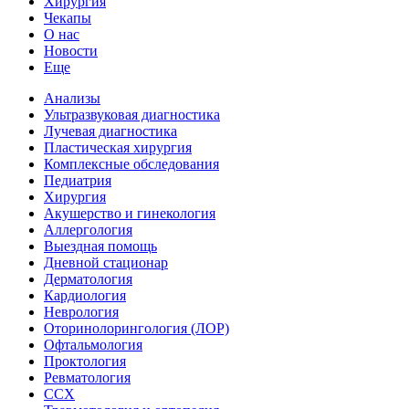
Хирургия
Чекапы
О нас
Новости
Еще
Анализы
Ультразвуковая диагностика
Лучевая диагностика
Пластическая хирургия
Комплексные обследования
Педиатрия
Хирургия
Акушерство и гинекология
Аллергология
Выездная помощь
Дневной стационар
Дерматология
Кардиология
Неврология
Оторинолорингология (ЛОР)
Офтальмология
Проктология
Ревматология
ССХ