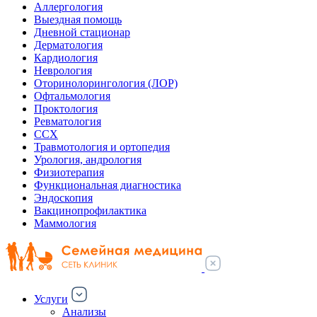
Аллергология
Выездная помощь
Дневной стационар
Дерматология
Кардиология
Неврология
Оторинолорингология (ЛОР)
Офтальмология
Проктология
Ревматология
ССХ
Травмотология и ортопедия
Урология, андрология
Физиотерапия
Функциональная диагностика
Эндоскопия
Вакцинопрофилактика
Маммология
Услуги
Анализы