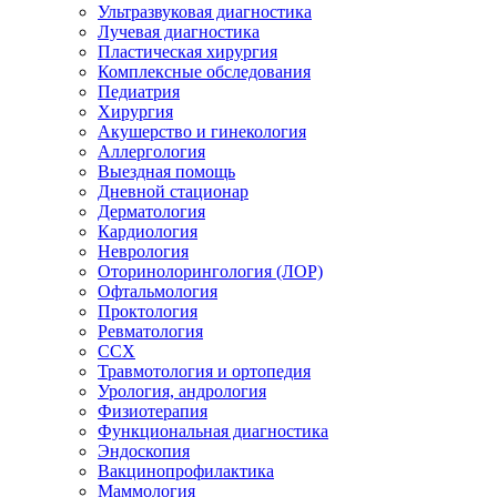
Ультразвуковая диагностика
Лучевая диагностика
Пластическая хирургия
Комплексные обследования
Педиатрия
Хирургия
Акушерство и гинекология
Аллергология
Выездная помощь
Дневной стационар
Дерматология
Кардиология
Неврология
Оторинолорингология (ЛОР)
Офтальмология
Проктология
Ревматология
ССХ
Травмотология и ортопедия
Урология, андрология
Физиотерапия
Функциональная диагностика
Эндоскопия
Вакцинопрофилактика
Маммология