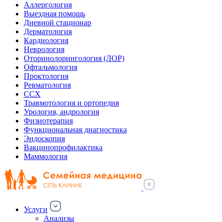
Аллергология
Выездная помощь
Дневной стационар
Дерматология
Кардиология
Неврология
Оторинолорингология (ЛОР)
Офтальмология
Проктология
Ревматология
ССХ
Травмотология и ортопедия
Урология, андрология
Физиотерапия
Функциональная диагностика
Эндоскопия
Вакцинопрофилактика
Маммология
Услуги
Анализы