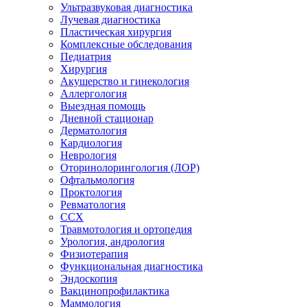
Ультразвуковая диагностика
Лучевая диагностика
Пластическая хирургия
Комплексные обследования
Педиатрия
Хирургия
Акушерство и гинекология
Аллергология
Выездная помощь
Дневной стационар
Дерматология
Кардиология
Неврология
Оторинолорингология (ЛОР)
Офтальмология
Проктология
Ревматология
ССХ
Травмотология и ортопедия
Урология, андрология
Физиотерапия
Функциональная диагностика
Эндоскопия
Вакцинопрофилактика
Маммология