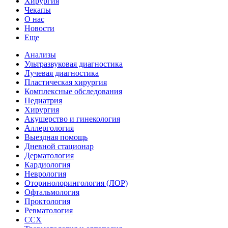
Хирургия
Чекапы
О нас
Новости
Еще
Анализы
Ультразвуковая диагностика
Лучевая диагностика
Пластическая хирургия
Комплексные обследования
Педиатрия
Хирургия
Акушерство и гинекология
Аллергология
Выездная помощь
Дневной стационар
Дерматология
Кардиология
Неврология
Оторинолорингология (ЛОР)
Офтальмология
Проктология
Ревматология
ССХ