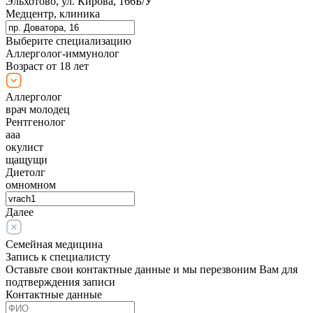
Эльхотово, ул. Кирова, 166Б/У
Медцентр, клиника
Выберите специализацию
Аллерголог-иммунолог
Возраст от 18 лет
Аллерголог
врач молодец
Рентгенолог
ааа
окулист
щащущи
Диетолг
омномном
Далее
Семейная медицина
Запись к специалисту
Оставьте свои контактные данные и мы перезвоним Вам для
подтверждения записи
Контактные данные