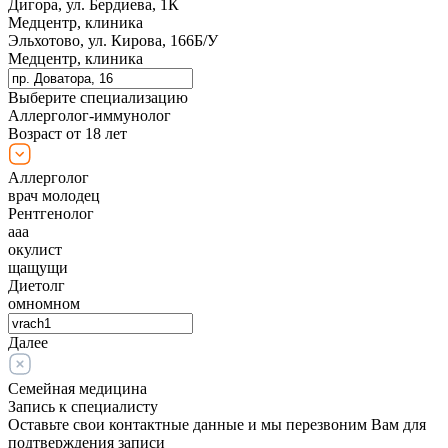
Дигора, ул. Бердиева, 1К
Медцентр, клиника
Эльхотово, ул. Кирова, 166Б/У
Медцентр, клиника
Выберите специализацию
Аллерголог-иммунолог
Возраст от 18 лет
Аллерголог
врач молодец
Рентгенолог
ааа
окулист
щащущи
Диетолг
омномном
Далее
Семейная медицина
Запись к специалисту
Оставьте свои контактные данные и мы перезвоним Вам для
подтверждения записи