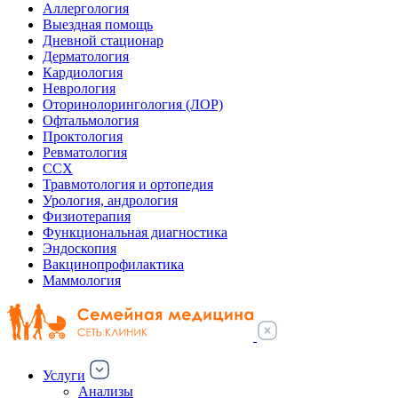
Аллергология
Выездная помощь
Дневной стационар
Дерматология
Кардиология
Неврология
Оторинолорингология (ЛОР)
Офтальмология
Проктология
Ревматология
ССХ
Травмотология и ортопедия
Урология, андрология
Физиотерапия
Функциональная диагностика
Эндоскопия
Вакцинопрофилактика
Маммология
Услуги
Анализы