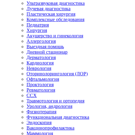
Ультразвуковая диагностика
Лучевая диагностика
Пластическая хирургия
Комплексные обследования
Педиатрия
Хирургия
Акушерство и гинекология
Аллергология
Выездная помощь
Дневной стационар
Дерматология
Кардиология
Неврология
Оторинолорингология (ЛОР)
Офтальмология
Проктология
Ревматология
ССХ
Травмотология и ортопедия
Урология, андрология
Физиотерапия
Функциональная диагностика
Эндоскопия
Вакцинопрофилактика
Маммология