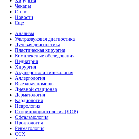
Хирургия
Чекапы
О нас
Новости
Еще
Анализы
Ультразвуковая диагностика
Лучевая диагностика
Пластическая хирургия
Комплексные обследования
Педиатрия
Хирургия
Акушерство и гинекология
Аллергология
Выездная помощь
Дневной стационар
Дерматология
Кардиология
Неврология
Оторинолорингология (ЛОР)
Офтальмология
Проктология
Ревматология
ССХ