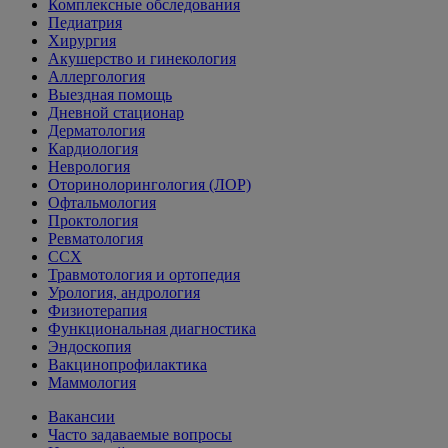
Комплексные обследования
Педиатрия
Хирургия
Акушерство и гинекология
Аллергология
Выездная помощь
Дневной стационар
Дерматология
Кардиология
Неврология
Оторинолорингология (ЛОР)
Офтальмология
Проктология
Ревматология
ССХ
Травмотология и ортопедия
Урология, андрология
Физиотерапия
Функциональная диагностика
Эндоскопия
Вакцинопрофилактика
Маммология
Вакансии
Часто задаваемые вопросы