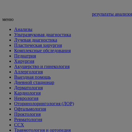
результаты анализо
меню
Анализы
Ультразвуковая диагностика
Лучевая диагностика
Пластическая хирургия
Комплексные обследования
Педиатрия
Хирургия
Акушерство и гинекология
Аллергология
Выездная помощь
Дневной стационар
Дерматология
Кардиология
Неврология
Оторинолорингология (ЛОР)
Офтальмология
Проктология
Ревматология
ССХ
Травмотология и ортопедия