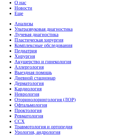
О нас
Новости
Еще
Анализы
Ультразвуковая диагностика
Лучевая диагностика
Пластическая хирургия
Комплексные обследования
Педиатрия
Хирургия
Акушерство и гинекология
Аллергология
Выездная помощь
Дневной стационар
Дерматология
Кардиология
Неврология
Оторинолорингология (ЛОР)
Офтальмология
Проктология
Ревматология
ССХ
Травмотология и ортопедия
Урология, андрология