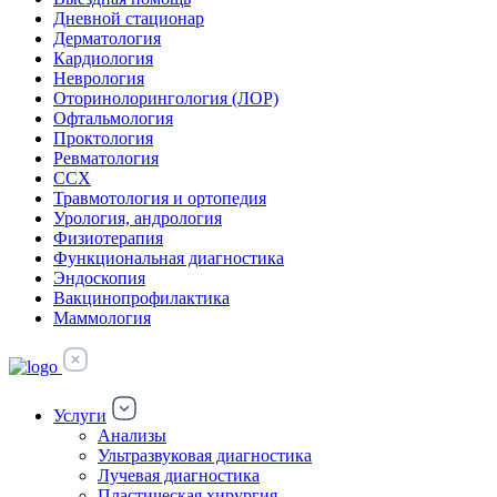
Дневной стационар
Дерматология
Кардиология
Неврология
Оторинолорингология (ЛОР)
Офтальмология
Проктология
Ревматология
ССХ
Травмотология и ортопедия
Урология, андрология
Физиотерапия
Функциональная диагностика
Эндоскопия
Вакцинопрофилактика
Маммология
Услуги
Анализы
Ультразвуковая диагностика
Лучевая диагностика
Пластическая хирургия