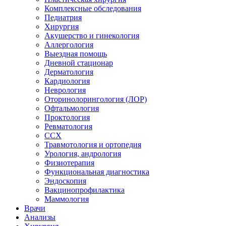
Комплексные обследования
Педиатрия
Хирургия
Акушерство и гинекология
Аллергология
Выездная помощь
Дневной стационар
Дерматология
Кардиология
Неврология
Оторинолорингология (ЛОР)
Офтальмология
Проктология
Ревматология
ССХ
Травмотология и ортопедия
Урология, андрология
Физиотерапия
Функциональная диагностика
Эндоскопия
Вакцинопрофилактика
Маммология
Врачи
Анализы