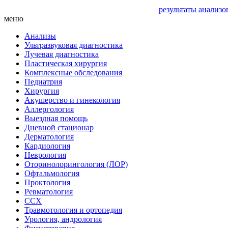
результаты анализо
меню
Анализы
Ультразвуковая диагностика
Лучевая диагностика
Пластическая хирургия
Комплексные обследования
Педиатрия
Хирургия
Акушерство и гинекология
Аллергология
Выездная помощь
Дневной стационар
Дерматология
Кардиология
Неврология
Оторинолорингология (ЛОР)
Офтальмология
Проктология
Ревматология
ССХ
Травмотология и ортопедия
Урология, андрология