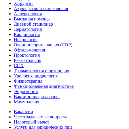
Хирургия
Акушерство и гинекология
Аллергология
Выездная помощь
Дневной стационар
Дерматология
Кардиология
Неврология
Оторинолорингология (ЛОР)
Офтальмология
Проктология
Ревматология
ССХ
Травмотология и ортопедия
Урология, андрология
Физиотерапия
Функциональная диагностика
Эндоскопия
Вакцинопрофилактика
Маммология
Вакансии
Часто задаваемые вопросы
Налоговый вычет
Услуги для юридических лиц