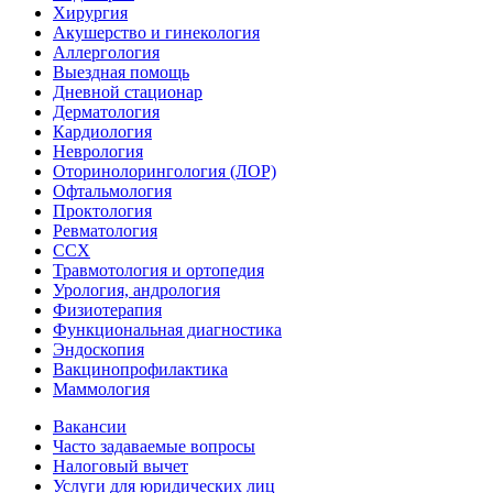
Хирургия
Акушерство и гинекология
Аллергология
Выездная помощь
Дневной стационар
Дерматология
Кардиология
Неврология
Оторинолорингология (ЛОР)
Офтальмология
Проктология
Ревматология
ССХ
Травмотология и ортопедия
Урология, андрология
Физиотерапия
Функциональная диагностика
Эндоскопия
Вакцинопрофилактика
Маммология
Вакансии
Часто задаваемые вопросы
Налоговый вычет
Услуги для юридических лиц