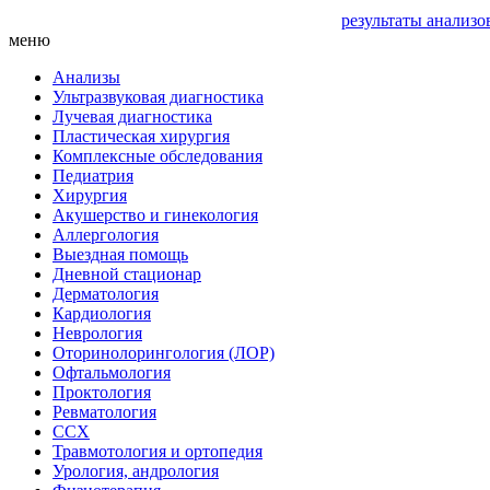
результаты анализо
меню
Анализы
Ультразвуковая диагностика
Лучевая диагностика
Пластическая хирургия
Комплексные обследования
Педиатрия
Хирургия
Акушерство и гинекология
Аллергология
Выездная помощь
Дневной стационар
Дерматология
Кардиология
Неврология
Оторинолорингология (ЛОР)
Офтальмология
Проктология
Ревматология
ССХ
Травмотология и ортопедия
Урология, андрология