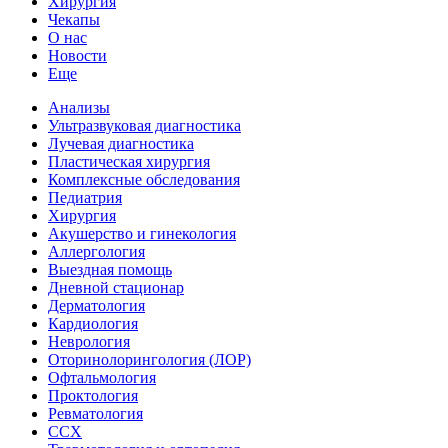
Хирургия
Чекапы
О нас
Новости
Еще
Анализы
Ультразвуковая диагностика
Лучевая диагностика
Пластическая хирургия
Комплексные обследования
Педиатрия
Хирургия
Акушерство и гинекология
Аллергология
Выездная помощь
Дневной стационар
Дерматология
Кардиология
Неврология
Оторинолорингология (ЛОР)
Офтальмология
Проктология
Ревматология
ССХ