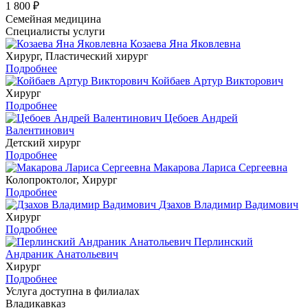
1 800 ₽
Семейная медицина
Специалисты услуги
Козаева Яна Яковлевна
Хирург, Пластический хирург
Подробнее
Койбаев Артур Викторович
Хирург
Подробнее
Цебоев Андрей
Валентинович
Детский хирург
Подробнее
Макарова Лариса Сергеевна
Колопроктолог, Хирург
Подробнее
Дзахов Владимир Вадимович
Хирург
Подробнее
Перлинский
Андраник Анатольевич
Хирург
Подробнее
Услуга доступна в филиалах
Владикавказ