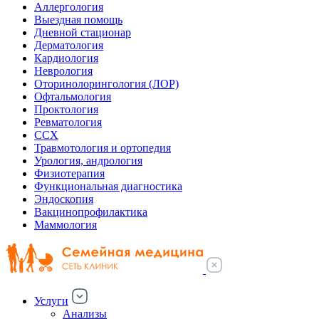
Аллергология
Выездная помощь
Дневной стационар
Дерматология
Кардиология
Неврология
Оторинолорингология (ЛОР)
Офтальмология
Проктология
Ревматология
ССХ
Травмотология и ортопедия
Урология, андрология
Физиотерапия
Функциональная диагностика
Эндоскопия
Вакцинопрофилактика
Маммология
Услуги
Анализы