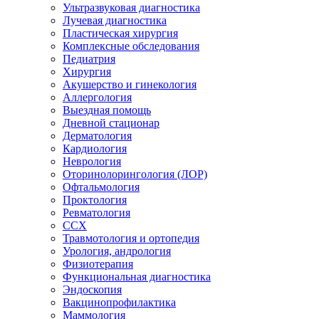
Ультразвуковая диагностика
Лучевая диагностика
Пластическая хирургия
Комплексные обследования
Педиатрия
Хирургия
Акушерство и гинекология
Аллергология
Выездная помощь
Дневной стационар
Дерматология
Кардиология
Неврология
Оторинолорингология (ЛОР)
Офтальмология
Проктология
Ревматология
ССХ
Травмотология и ортопедия
Урология, андрология
Физиотерапия
Функциональная диагностика
Эндоскопия
Вакцинопрофилактика
Маммология