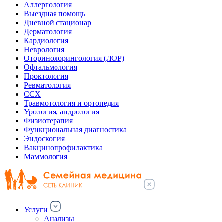
Аллергология
Выездная помощь
Дневной стационар
Дерматология
Кардиология
Неврология
Оторинолорингология (ЛОР)
Офтальмология
Проктология
Ревматология
ССХ
Травмотология и ортопедия
Урология, андрология
Физиотерапия
Функциональная диагностика
Эндоскопия
Вакцинопрофилактика
Маммология
Услуги
Анализы