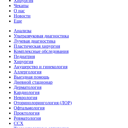
Хирургия
Чекапы
О нас
Новости
Еще
Анализы
Ультразвуковая диагностика
Лучевая диагностика
Пластическая хирургия
Комплексные обследования
Педиатрия
Хирургия
Акушерство и гинекология
Аллергология
Выездная помощь
Дневной стационар
Дерматология
Кардиология
Неврология
Оторинолорингология (ЛОР)
Офтальмология
Проктология
Ревматология
ССХ