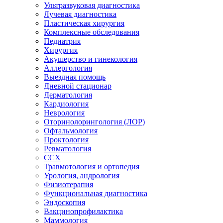
Ультразвуковая диагностика
Лучевая диагностика
Пластическая хирургия
Комплексные обследования
Педиатрия
Хирургия
Акушерство и гинекология
Аллергология
Выездная помощь
Дневной стационар
Дерматология
Кардиология
Неврология
Оторинолорингология (ЛОР)
Офтальмология
Проктология
Ревматология
ССХ
Травмотология и ортопедия
Урология, андрология
Физиотерапия
Функциональная диагностика
Эндоскопия
Вакцинопрофилактика
Маммология