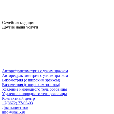
Семейная медицина
Другие наши услуги
Авторефрактометрия с узким зрачком
Авторефрактометрия с узким зрачком
Визометрия (с широким зрачком)
Визометрия (с широким зрачком)
Удаление инородного тела роговицы
Удаление инородного тела роговицы
Контактный центр
+7(8672) 77-03-03
Для пациентов
info@sm15.ru