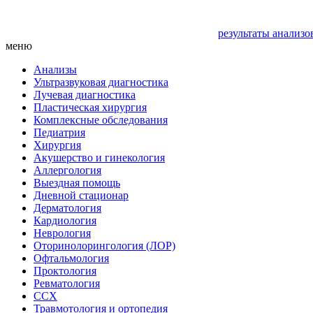
результаты анализо
меню
Анализы
Ультразвуковая диагностика
Лучевая диагностика
Пластическая хирургия
Комплексные обследования
Педиатрия
Хирургия
Акушерство и гинекология
Аллергология
Выездная помощь
Дневной стационар
Дерматология
Кардиология
Неврология
Оторинолорингология (ЛОР)
Офтальмология
Проктология
Ревматология
ССХ
Травмотология и ортопедия