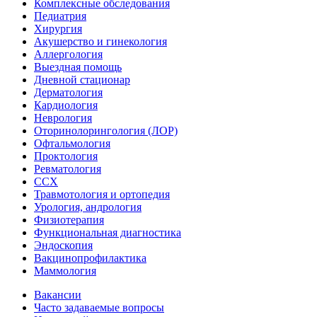
Комплексные обследования
Педиатрия
Хирургия
Акушерство и гинекология
Аллергология
Выездная помощь
Дневной стационар
Дерматология
Кардиология
Неврология
Оторинолорингология (ЛОР)
Офтальмология
Проктология
Ревматология
ССХ
Травмотология и ортопедия
Урология, андрология
Физиотерапия
Функциональная диагностика
Эндоскопия
Вакцинопрофилактика
Маммология
Вакансии
Часто задаваемые вопросы