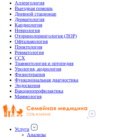
Аллергология
Выездная помощь
Дневной стационар
Дерматология
Кардиология
Неврология
Оторинолорингология (ЛОР)
Офтальмология
Проктология
Ревматология
ССХ
Травмотология и ортопедия
Урология, андрология
Физиотерапия
Функциональная диагностика
Эндоскопия
Вакцинопрофилактика
Маммология
Услуги
Анализы