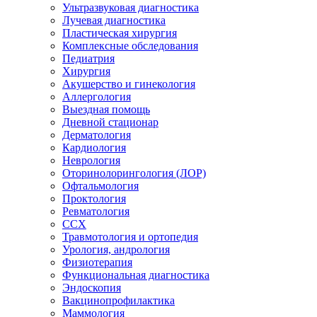
Ультразвуковая диагностика
Лучевая диагностика
Пластическая хирургия
Комплексные обследования
Педиатрия
Хирургия
Акушерство и гинекология
Аллергология
Выездная помощь
Дневной стационар
Дерматология
Кардиология
Неврология
Оторинолорингология (ЛОР)
Офтальмология
Проктология
Ревматология
ССХ
Травмотология и ортопедия
Урология, андрология
Физиотерапия
Функциональная диагностика
Эндоскопия
Вакцинопрофилактика
Маммология