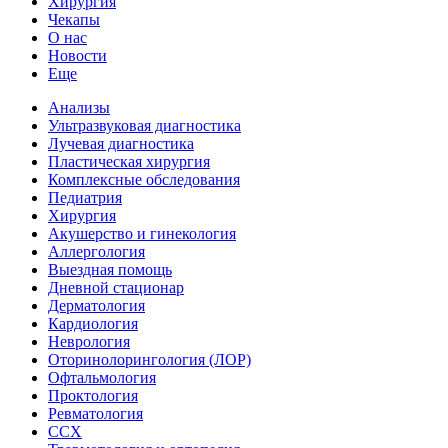
Хирургия
Чекапы
О нас
Новости
Еще
Анализы
Ультразвуковая диагностика
Лучевая диагностика
Пластическая хирургия
Комплексные обследования
Педиатрия
Хирургия
Акушерство и гинекология
Аллергология
Выездная помощь
Дневной стационар
Дерматология
Кардиология
Неврология
Оторинолорингология (ЛОР)
Офтальмология
Проктология
Ревматология
ССХ