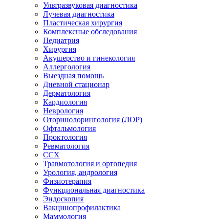
Ультразвуковая диагностика
Лучевая диагностика
Пластическая хирургия
Комплексные обследования
Педиатрия
Хирургия
Акушерство и гинекология
Аллергология
Выездная помощь
Дневной стационар
Дерматология
Кардиология
Неврология
Оторинолорингология (ЛОР)
Офтальмология
Проктология
Ревматология
ССХ
Травмотология и ортопедия
Урология, андрология
Физиотерапия
Функциональная диагностика
Эндоскопия
Вакцинопрофилактика
Маммология