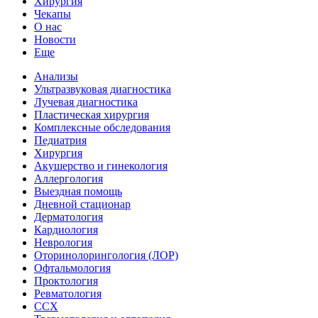
Хирургия
Чекапы
О нас
Новости
Еще
Анализы
Ультразвуковая диагностика
Лучевая диагностика
Пластическая хирургия
Комплексные обследования
Педиатрия
Хирургия
Акушерство и гинекология
Аллергология
Выездная помощь
Дневной стационар
Дерматология
Кардиология
Неврология
Оторинолорингология (ЛОР)
Офтальмология
Проктология
Ревматология
ССХ