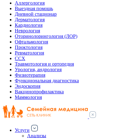
Аллергология
Выездная помощь
Дневной стационар
Дерматология
Кардиология
Неврология
Оторинолорингология (ЛОР)
Офтальмология
Проктология
Ревматология
ССХ
Травмотология и ортопедия
Урология, андрология
Физиотерапия
Функциональная диагностика
Эндоскопия
Вакцинопрофилактика
Маммология
Услуги
Анализы