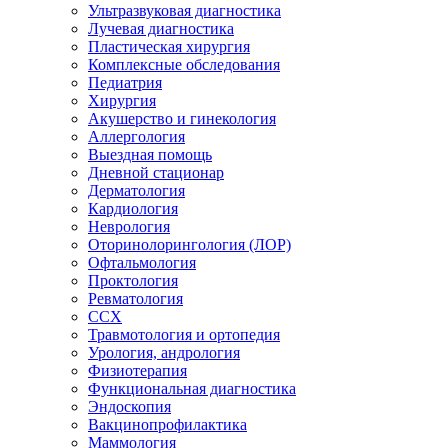
Ультразвуковая диагностика
Лучевая диагностика
Пластическая хирургия
Комплексные обследования
Педиатрия
Хирургия
Акушерство и гинекология
Аллергология
Выездная помощь
Дневной стационар
Дерматология
Кардиология
Неврология
Оторинолорингология (ЛОР)
Офтальмология
Проктология
Ревматология
ССХ
Травмотология и ортопедия
Урология, андрология
Физиотерапия
Функциональная диагностика
Эндоскопия
Вакцинопрофилактика
Маммология