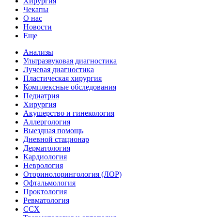
Хирургия
Чекапы
О нас
Новости
Еще
Анализы
Ультразвуковая диагностика
Лучевая диагностика
Пластическая хирургия
Комплексные обследования
Педиатрия
Хирургия
Акушерство и гинекология
Аллергология
Выездная помощь
Дневной стационар
Дерматология
Кардиология
Неврология
Оторинолорингология (ЛОР)
Офтальмология
Проктология
Ревматология
ССХ