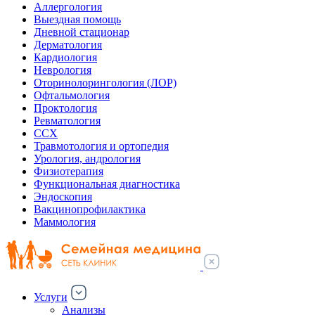
Аллергология
Выездная помощь
Дневной стационар
Дерматология
Кардиология
Неврология
Оторинолорингология (ЛОР)
Офтальмология
Проктология
Ревматология
ССХ
Травмотология и ортопедия
Урология, андрология
Физиотерапия
Функциональная диагностика
Эндоскопия
Вакцинопрофилактика
Маммология
Услуги
Анализы