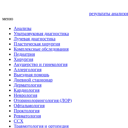
результаты анализо
меню
Анализы
Ультразвуковая диагностика
Лучевая диагностика
Пластическая хирургия
Комплексные обследования
Педиатрия
Хирургия
Акушерство и гинекология
Аллергология
Выездная помощь
Дневной стационар
Дерматология
Кардиология
Неврология
Оторинолорингология (ЛОР)
Офтальмология
Проктология
Ревматология
ССХ
Травмотология и ортопедия