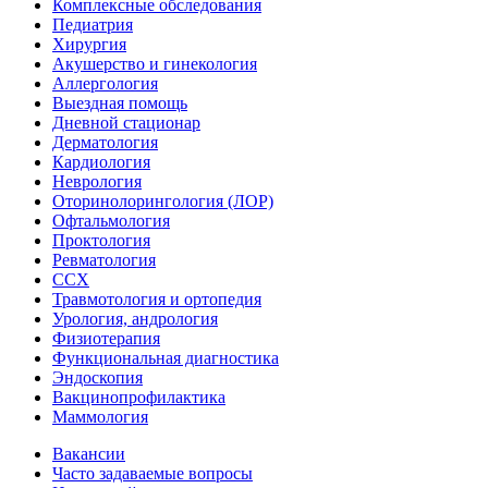
Комплексные обследования
Педиатрия
Хирургия
Акушерство и гинекология
Аллергология
Выездная помощь
Дневной стационар
Дерматология
Кардиология
Неврология
Оторинолорингология (ЛОР)
Офтальмология
Проктология
Ревматология
ССХ
Травмотология и ортопедия
Урология, андрология
Физиотерапия
Функциональная диагностика
Эндоскопия
Вакцинопрофилактика
Маммология
Вакансии
Часто задаваемые вопросы