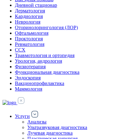
Дневной стационар
Дерматология
Кардиология
Неврология
Оторинолорингология (ЛОР)
Офтальмология
Проктология
Ревматология
ССХ
Травмотология и ортопедия
Урология, андрология
Физиотерапия
Функциональная диагностика
Эндоскопия
Вакцинопрофилактика
Маммология
Услуги
Анализы
Ультразвуковая диагностика
Лучевая диагностика
Пластическая хирургия