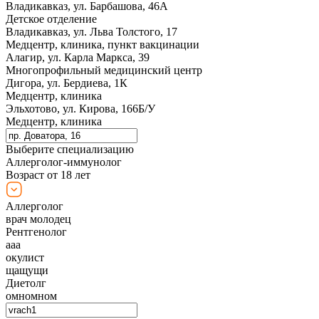
Владикавказ, ул. Барбашова, 46А
Детское отделение
Владикавказ, ул. Льва Толстого, 17
Медцентр, клиника, пункт вакцинации
Алагир, ул. Карла Маркса, 39
Многопрофильный медицинский центр
Дигора, ул. Бердиева, 1К
Медцентр, клиника
Эльхотово, ул. Кирова, 166Б/У
Медцентр, клиника
Выберите специализацию
Аллерголог-иммунолог
Возраст от 18 лет
Аллерголог
врач молодец
Рентгенолог
ааа
окулист
щащущи
Диетолг
омномном