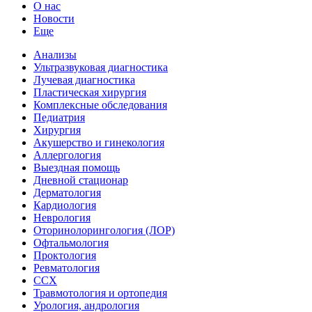
О нас
Новости
Еще
Анализы
Ультразвуковая диагностика
Лучевая диагностика
Пластическая хирургия
Комплексные обследования
Педиатрия
Хирургия
Акушерство и гинекология
Аллергология
Выездная помощь
Дневной стационар
Дерматология
Кардиология
Неврология
Оторинолорингология (ЛОР)
Офтальмология
Проктология
Ревматология
ССХ
Травмотология и ортопедия
Урология, андрология