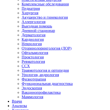
Комплексные обследования
Педиатрия
Хирургия
Акушерство и гинекология
Аллергология
Выездная помощь
Дневной стационар
Дерматология
Кардиология
Неврология
Оторинолорингология (ЛОР)
Офтальмология
Проктология
Ревматология
ССХ
Травмотология и ортопедия
Урология, андрология
Физиотерапия
Функциональная диагностика
Эндоскопия
Вакцинопрофилактика
Маммология
Врачи
Анализы